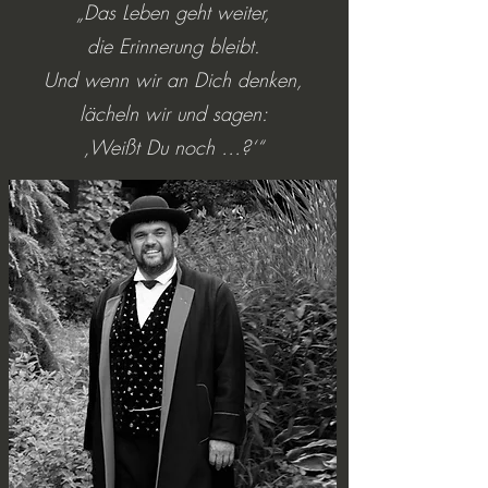
„Das Leben geht weiter,
die Erinnerung bleibt.
Und wenn wir an Dich denken,
lächeln wir und sagen:
‚Weißt Du noch …?‘“