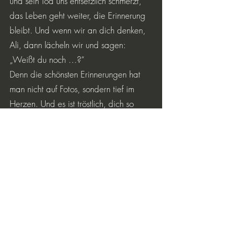
und sein Tod uns entsetzlich schmerzt,
das Leben geht weiter, die Erinnerung
bleibt. Und wenn wir an dich denken,
Ali, dann lächeln wir und sagen:
„Weißt du noch …?“
Denn die schönsten Erinnerungen hat
man nicht auf Fotos, sondern tief im
Herzen. Und es ist tröstlich, dich so
unbeschwert in Erinnerung zu haben.
Lieber Ali, wir alle müssen viel zu früh
auf dich verzichten. Danke für alles,
danke für die vielen schönen Stunden,
die wir zusammen verbringen und die
Tänze, die wir mit dir tanzen durften –
danke für die gemeinsame Zeit. Du
fehlst uns.